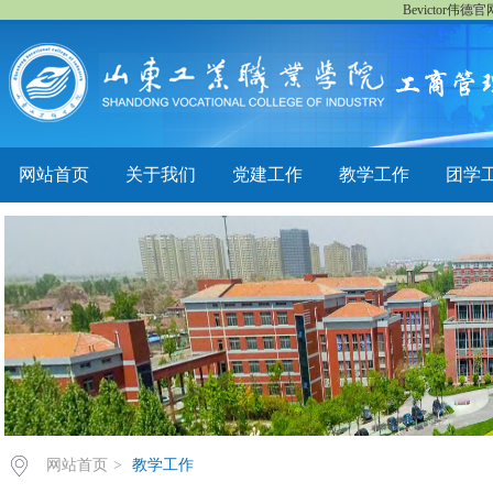
Bevictor伟
网站首页
关于我们
党建工作
教学工作
团学
网站首页
>
教学工作