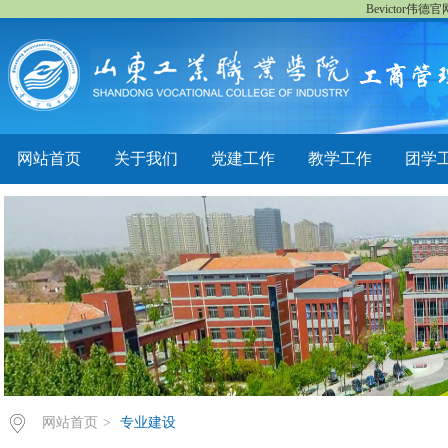
Bevictor伟
网站首页
关于我们
党建工作
教学工作
团学
网站首页
>
专业建设