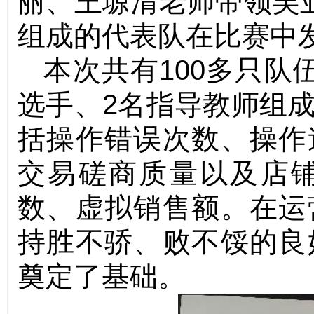
丽、王塬清老师带领吴
组成的代表队在比赛中
本次共有
100
多只队
选手、
2
名指导教师组
括操作错误次数、操作
交易磋商质量以及店
数、虚拟销售额。在运
持胜不骄、败不馁的良
奠定了基础。