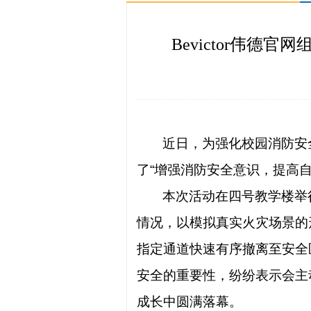
Bevictor伟
近日，为强化校园消防安全
了
“
增强消防安全意识，提高
本次活动在四号教学楼举
情况，以模拟真实火灾场景的
指定通道快速有序撤离至安全
安全的重要性，纷纷表示会主
成长中圆满落幕。