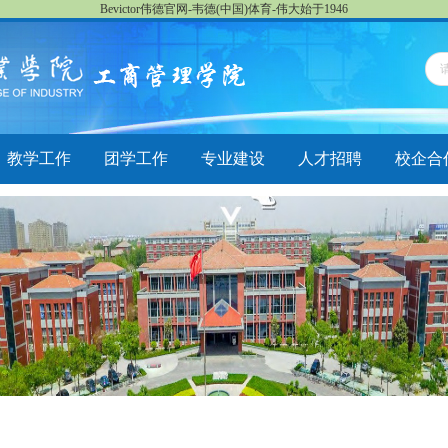
Bevictor伟德官网-韦德(中国)体育-伟大始于1946
教学工作
团学工作
专业建设
人才招聘
校企合