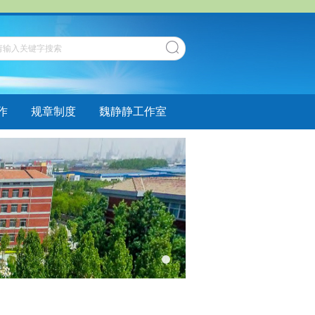
作
规章制度
魏静静工作室