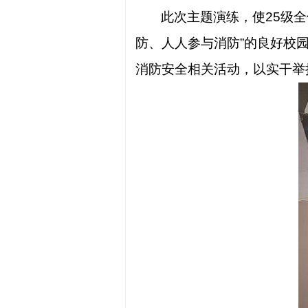
此次主题演练，使
25
级全
防、人人参与消防
”
的良好校园
消防安全相关活动，以实干举