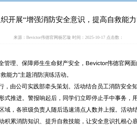
德官网组织开展“增强消防安全意识，提高自救能
来源：Bevictor伟德官网杨艺璇 时间：2025-10-17 点击数：
管理、保障师生生命财产安全，Bevictor伟德官网面
自救能力
”
主题消防演练活动。
行，由公司实践部牵头策划。活动结合员工消防安全
形式推进。警报响起后，同学们立即停止手中事务，
区域，各班级负责人随后迅速清点人数并上报。活动
动积累消防知识、提升自救技能，让安全意识扎根心