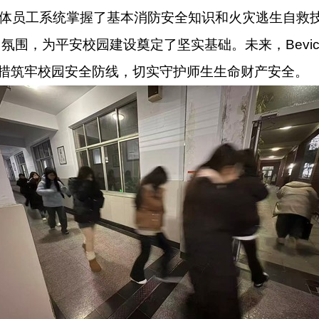
体员工系统掌握了基本消防安全知识和火灾逃生自救
氛围，为平安校园建设奠定了坚实基础。未来，Bevic
措筑牢校园安全防线，切实守护师生生命财产安全。