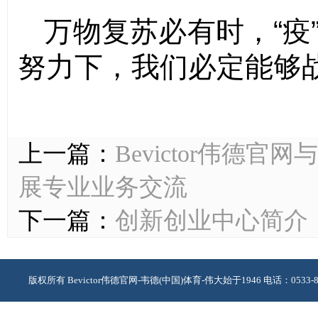
万物复苏必有时，
“
疫
努力下，我们必定能够
上一篇：
Bevictor伟德
展专业业务交流
下一篇：
创新创业中心简介
版权所有 Bevictor伟德官网-韦德(中国)体育-伟大始于1946 电话：0533