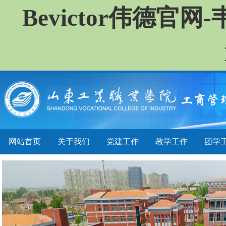
Bevictor伟德官
网站首页
关于我们
党建工作
教学工作
团学