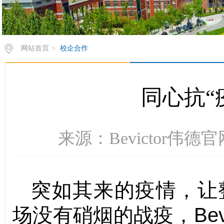
网站首页
>
校企合作
同心抗“
来源：Bevictor伟德官
突如其来的疫情，让
场没有硝烟的战疫，Bev