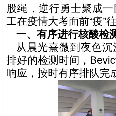
股绳，逆行勇士聚成一
工在疫情大考面前“疫”
一、有序进行核酸检
从晨光熹微到夜色沉
排好的检测时间，Bevi
响应，按时有序排队完