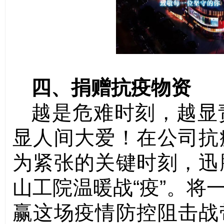
四、捐赠抗疫物资
越是危难时刻，越显
显人间大爱！在公司抗
为紧张的关键时刻，迅
山工院温暖战“疫”。将
赢这场疫情防控阻击战