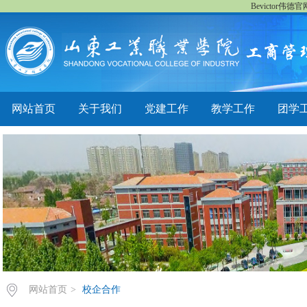
Bevictor伟
网站首页
关于我们
党建工作
教学工作
团学
网站首页
>
校企合作