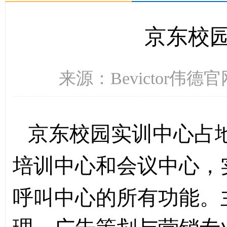
京东校
来源：Bevictor伟德官
京东校园实训中心占
培训中心和会议中心，
呼叫中心的所有功能。