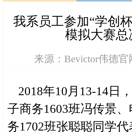
我系员工参加“学创杯”
模拟大赛总
来源：Bevictor伟德官
2018
年
10
月
13-14
日
子商务
1603
班冯传景、
务
1702
班张聪聪同学代