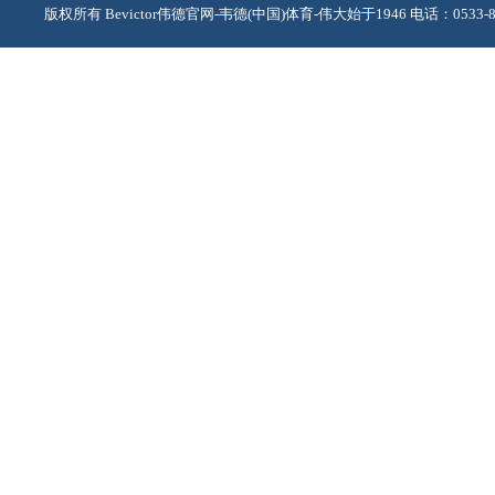
版权所有 Bevictor伟德官网-韦德(中国)体育-伟大始于1946 电话：0533