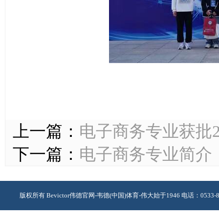
上一篇：
电子商务专业获批2
下一篇：
电子商务专业简介
版权所有 Bevictor伟德官网-韦德(中国)体育-伟大始于1946 电话：0533