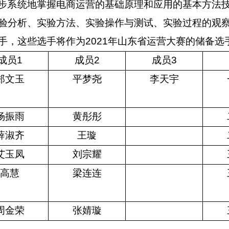
步系统地掌握电商运营的基础原理和应用的基本方法
验分析、实验方法、实验操作与测试、实验过程的观
手，这些选手将作为
2021
年山东省运营大赛的储备选
成员
1
成员
2
成员
3
郑文玉
平梦尧
李天宇
杨振雨
黄彤彤
薛淑齐
王璇
艾玉凤
刘宗耀
高慧
梁连连
周金荣
张婧璇