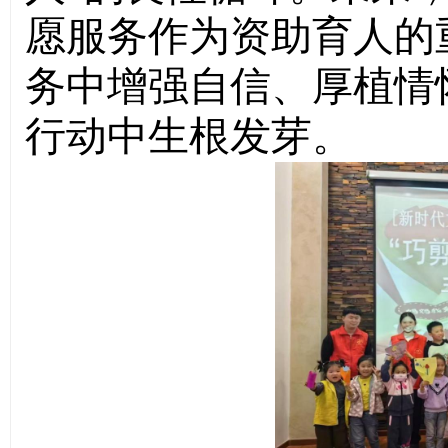
愿服务作为资助育人的
务中增强自信、厚植情
行动中生根发芽。