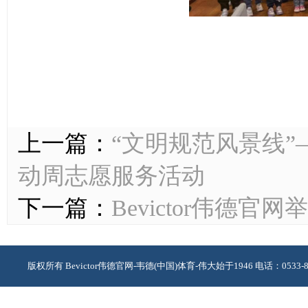
上一篇：
“文明规范风景线”—
动周志愿服务活动
下一篇：
Bevictor伟德
版权所有 Bevictor伟德官网-韦德(中国)体育-伟大始于1946 电话：0533