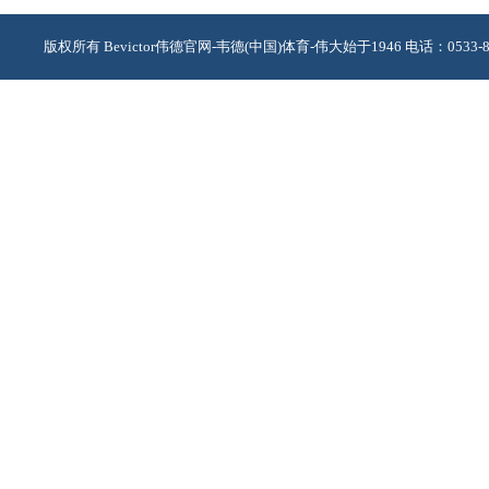
版权所有 Bevictor伟德官网-韦德(中国)体育-伟大始于1946 电话：0533