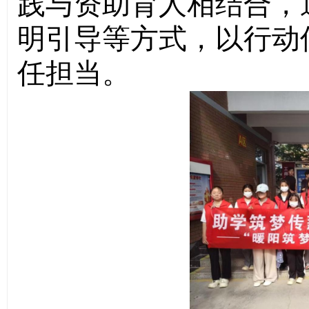
践与资助育人相结合，
明引导等方式，以行动
任担当。