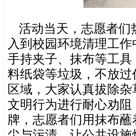
活动当天，志愿者们
入到校园环境清理工作
手持夹子、抹布等工具
料纸袋等垃圾，不放过
区域，大家认真拔除杂
文明行为进行耐心劝阻
牌，志愿者们用抹布蘸
尘与污渍，让公共设施