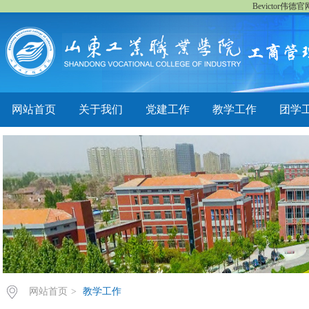
Bevictor伟
网站首页
关于我们
党建工作
教学工作
团学
网站首页
>
教学工作