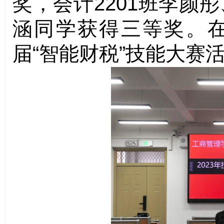
奖，会计
2201
班李颜彤
涵同学获得三等奖。
届“智能财税”技能大赛