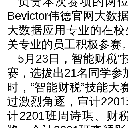
负责本次赛项的两
Bevictor伟德官网
大数据应用专业的在校
关专业的员工积极参赛
5
月
23
日，智能财税”
赛，选拔出
21
名同学参
时，“智能财税”技能大
过激烈角逐，审计
2201
计
2201
班周诗琪、财