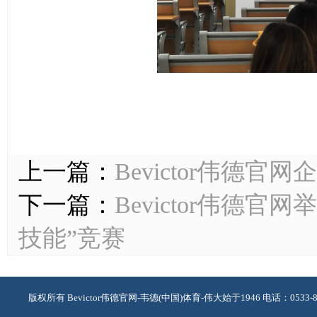
上一篇：
Bevictor伟德
下一篇：
Bevictor伟德
技能”竞赛
版权所有 Bevictor伟德官网-韦德(中国)体育-伟大始于1946 电话：0533