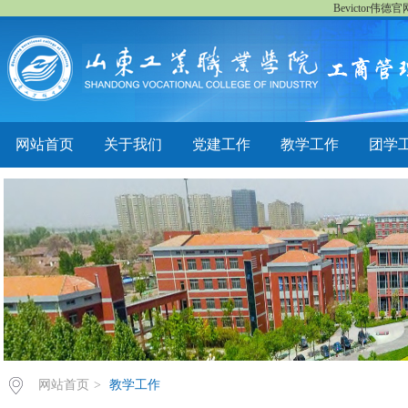
Bevictor伟
网站首页
关于我们
党建工作
教学工作
团学
网站首页
>
教学工作