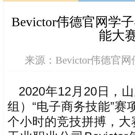
Bevictor伟德官网
能大
来源：Bevictor伟德官网
2020
年
12
月
20
日，山
组）“电子商务技能”
个小时的竞技拼搏，大