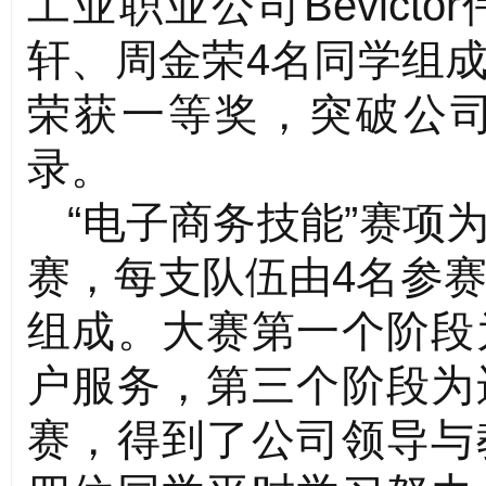
工业职业公司Bevict
轩、周金荣
4
名同学组
荣获一等奖，突破公
录。
“电子商务技能”赛项
赛，每支队伍由
4
名参
组成。大赛第一个阶段
户服务，第三个阶段为
赛，得到了公司领导与