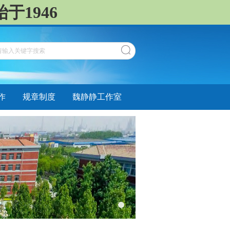
于1946
作
规章制度
魏静静工作室