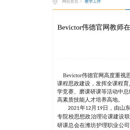
网站首页
>
教学工作
Bevictor伟德官网
Bevictor伟德官网高度
课程思政建设，发挥全课程育
学竞赛、磨课研课等活动中总
高素质技能人才培养高地。
年
月
日，由山
2021
12
19
专院校思想政治理论课建设联
研课总会在潍坊护理职业公司落