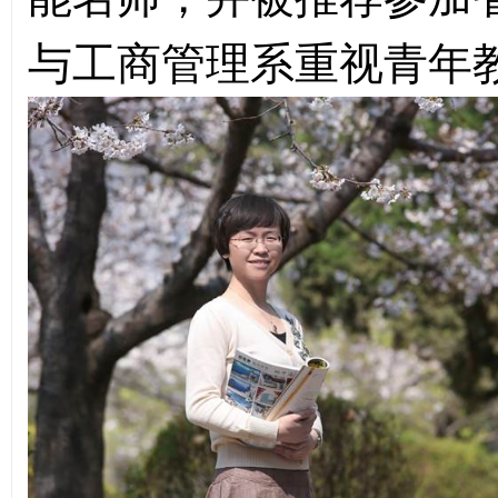
与工商管理系重视青年