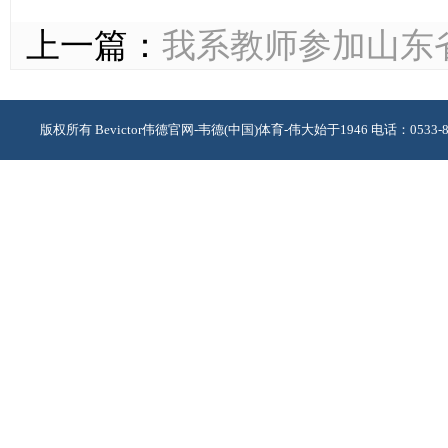
上一篇：
我系教师参加山东
版权所有 Bevictor伟德官网-韦德(中国)体育-伟大始于1946 电话：0533