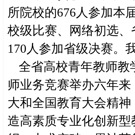
所院校的
676
人参加本
校级比赛、网络初选、
170
人参加省级决赛。
全省高校青年教师教
师业务竞赛举办六年来
大和全国教育大会精神
造高素质专业化创新型