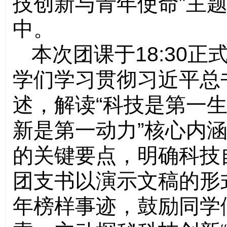
技创新与青年使命”主
中。
本次团课于
18:30
正
学们学习贯彻习近平总
述，解读“科技是第一
新是第一动力”核心内
的关键要点，明确科技
团支书以演示文稿的形
年榜样事迹，鼓励同学