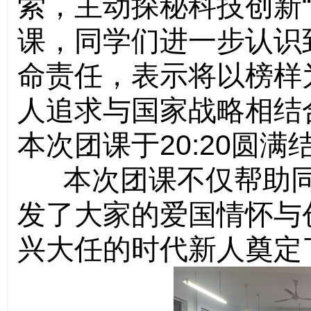
索，主动探秘科技创新
课，同学们进一步认识
命责任，表示将以榜样
人追求与国家战略相结
本次团课于
20:20
圆满
本次团课不仅帮助同
发了大家的爱国情怀与
兴大任的时代新人奠定